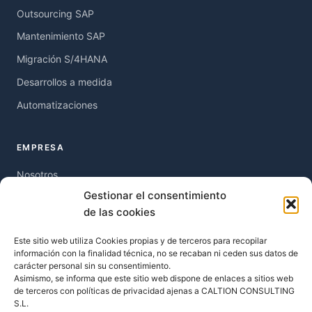
Outsourcing SAP
Mantenimiento SAP
Migración S/4HANA
Desarrollos a medida
Automatizaciones
EMPRESA
Nosotros
Gestionar el consentimiento
Blog
de las cookies
Recursos
Este sitio web utiliza Cookies propias y de terceros para recopilar
Contacto
información con la finalidad técnica, no se recaban ni ceden sus datos de
carácter personal sin su consentimiento.
Asimismo, se informa que este sitio web dispone de enlaces a sitios web
LEGAL
de terceros con políticas de privacidad ajenas a CALTION CONSULTING
S.L.