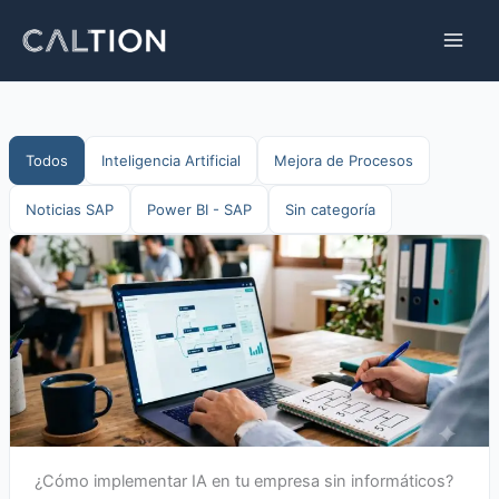
Ir
al
contenido
Todos
Inteligencia Artificial
Mejora de Procesos
Noticias SAP
Power BI - SAP
Sin categoría
¿Cómo implementar IA en tu empresa sin informáticos?