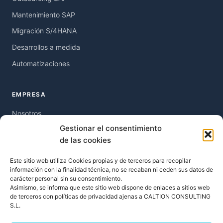
Mantenimiento SAP
Migración S/4HANA
Desarrollos a medida
Automatizaciones
EMPRESA
Nosotros
Gestionar el consentimiento
Blog
de las cookies
Recursos
Este sitio web utiliza Cookies propias y de terceros para recopilar
Contacto
información con la finalidad técnica, no se recaban ni ceden sus datos de
carácter personal sin su consentimiento.
Asimismo, se informa que este sitio web dispone de enlaces a sitios web
LEGAL
de terceros con políticas de privacidad ajenas a CALTION CONSULTING
S.L.
Política de privacidad