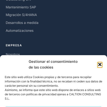
Mantenimiento SAP
Migración S/4HANA
Desarrollos a medida
Automatizaciones
EMPRESA
Nosotros
Gestionar el consentimiento
Blog
de las cookies
Recursos
Este sitio web utiliza Cookies propias y de terceros para recopilar
Contacto
información con la finalidad técnica, no se recaban ni ceden sus datos de
carácter personal sin su consentimiento.
Asimismo, se informa que este sitio web dispone de enlaces a sitios web
LEGAL
de terceros con políticas de privacidad ajenas a CALTION CONSULTING
S.L.
Política de privacidad